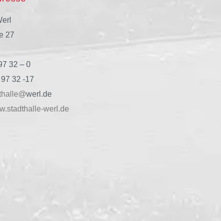
Werl
e 27
97 32 – 0
 97 32 -17
thalle@
werl.de
.stadthalle-werl.de