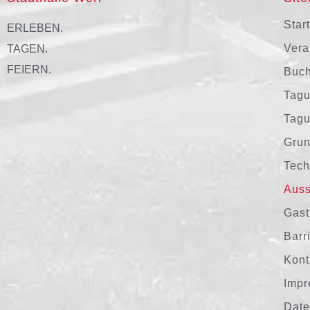
Star
ERLEBEN.
Vera
TAGEN.
FEIERN.
Buc
Tagu
Tag
Grun
Tech
Auss
Gast
Barri
Kont
Imp
Date