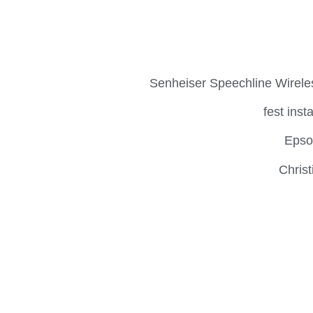
Senheiser Speechline Wirele
fest inst
Epso
Chris