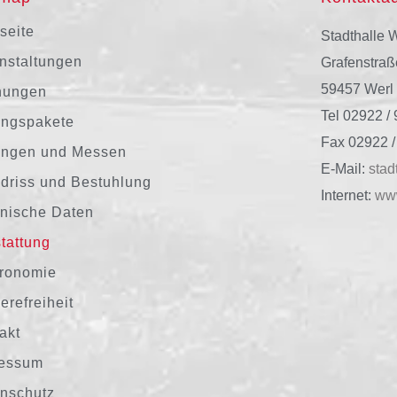
tseite
Stadthalle 
nstaltungen
Grafenstraß
59457 Werl
hungen
Tel 02922 / 
ngspakete
Fax 02922 /
ungen und Messen
E-Mail:
stad
driss und Bestuhlung
Internet:
www
nische Daten
tattung
ronomie
erefreiheit
akt
ressum
nschutz