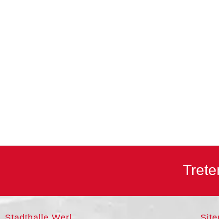
Trete
Stadthalle Werl
Sit